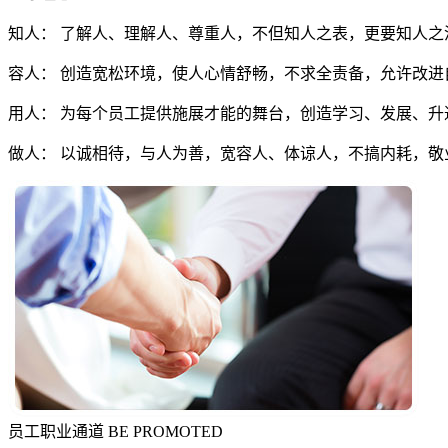
知人：
了解人、理解人、尊重人，不但知人之表，更要知人之
容人：
创造宽松环境，使人心情舒畅，不求全责备，允许改进
用人：
为每个员工提供施展才能的舞台，创造学习、发展、升
做人：
以诚相待，与人为善，宽容人、体谅人，不搞内耗，敬
员工职业通道
BE PROMOTED