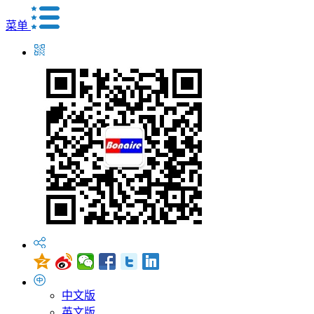
菜单
中文版
英文版