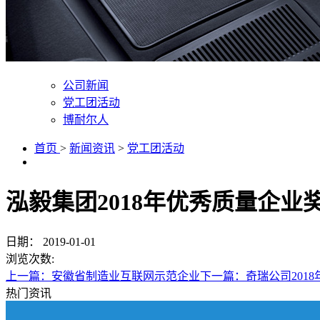
公司新闻
党工团活动
博耐尔人
首页
>
新闻资讯
>
党工团活动
泓毅集团2018年优秀质量企业
日期：
2019-01-01
浏览次数:
上一篇：
安徽省制造业互联网示范企业
下一篇：
奇瑞公司201
热门资讯