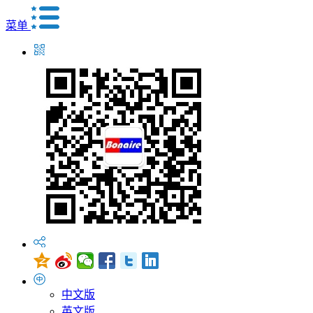
菜单
中文版
英文版