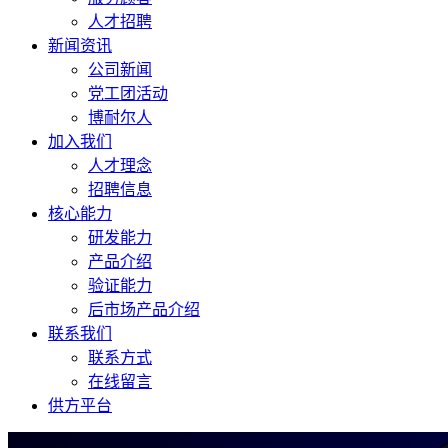
人才招聘
新闻资讯
公司新闻
党工团活动
博耐尔人
加入我们
人才理念
招聘信息
核心能力
研发能力
产品介绍
验证能力
后市场产品介绍
联系我们
联系方式
在线留言
供方平台