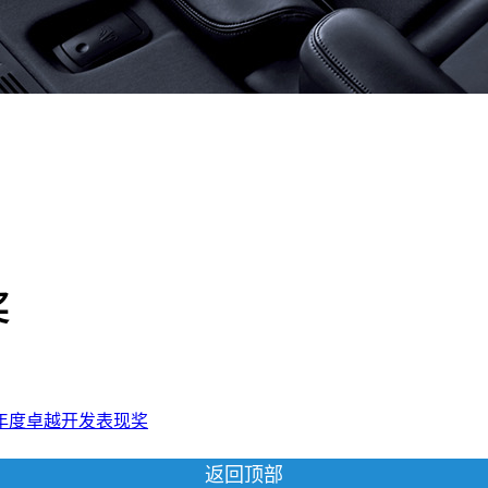
奖
8年度卓越开发表现奖
返回顶部