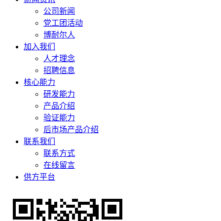
公司新闻
党工团活动
博耐尔人
加入我们
人才理念
招聘信息
核心能力
研发能力
产品介绍
验证能力
后市场产品介绍
联系我们
联系方式
在线留言
供方平台