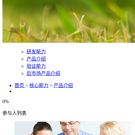
研发能力
产品介绍
验证能力
后市场产品介绍
首页
>
核心能力
>
产品介绍
0%
参与人列表